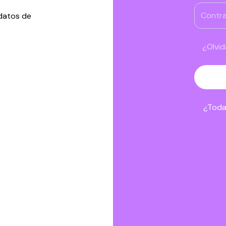
 datos de
¿Olvi
¿Toda